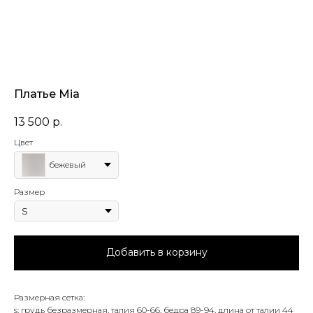
Платье Mia
13 500
р.
Цвет
бежевый
Размер
Добавить в корзину
Размерная сетка:
s: грудь безразмерная, талия 60-66, бедра 89-94, длина от талии 44