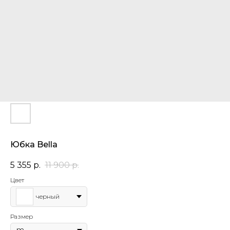
Юбка Bella
5 355
р.
11 900
р.
Цвет
черный
Размер