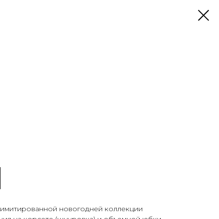
лимитированной новогодней коллекции
ния на корсете (шнуровка) и объемной юбки