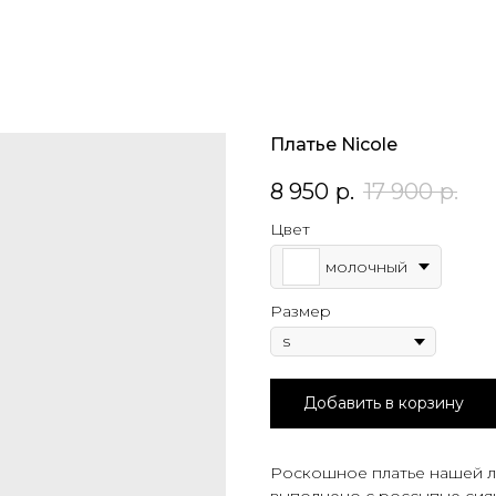
Платье Nicole
8 950
р.
17 900
р.
Цвет
молочный
Размер
Добавить в корзину
Роскошное платье нашей 
выполнено с россыпью сия