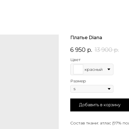
Платье Diana
6 950
р.
13 900
р.
Цвет
красный
Размер
Добавить в корзину
Состав ткани: атлас (97% по