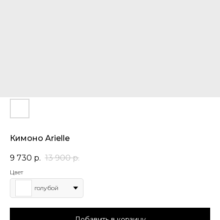
Кимоно Arielle
9 730
р.
13 900
р.
Цвет
голубой
Добавить в корзину