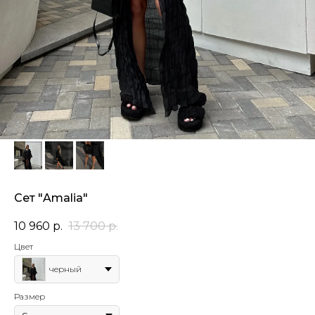
Сет "Amalia"
10 960
р.
13 700
р.
Цвет
черный
Размер