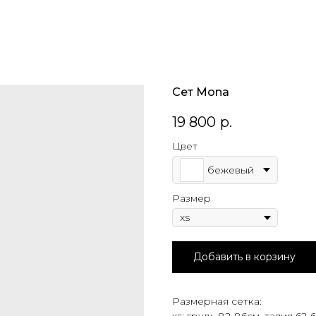
Сет Mona
19 800
р.
Цвет
бежевый
Размер
Добавить в корзину
Размерная сетка:
хs: грудь 82-86см, талия 62