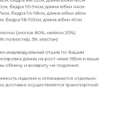
70см, бедра 90-94см, длина юбки 44см
-74см, бедра 94-98см, длина юбки 46см
77см, бедра 98-102см, длина юбки 49см
олотно (хлопок 80%, нейлон 20%)
5% полиэстер, 5% эластан)
ен индивидуальный отшив по Вашим
ектировка длины на рост ниже 165см и выше
зы обмену и возврату не подлежат.
оимость изделия и оплачивается отдельно,
а; доставка осуществляется транспортной