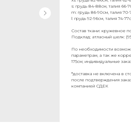
s: грудь 84-88см, талия 66-
m: грудь 86-90см, талия 70
l: грудь 92-96см, талия 74-
Состав ткани: кружевное п
Подклад: атласный шелк: (9
По необходимости возмож
параметрам, а так же корр
175см; индивидуальные зака
*доставка не включена в ст
после подтверждения заказ
компанией СДЕК